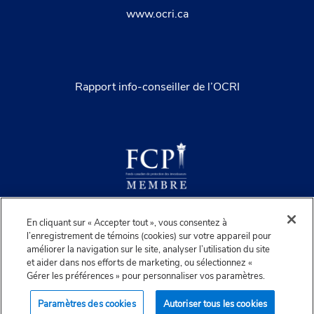
www.ocri.ca
Rapport info-conseiller de l’OCRI
En cliquant sur « Accepter tout », vous consentez à
l’enregistrement de témoins (cookies) sur votre appareil pour
améliorer la navigation sur le site, analyser l’utilisation du site
©IGWM Inc. 2026. Tous droits réservés.
et aider dans nos efforts de marketing, ou sélectionnez «
Gérer les préférences » pour personnaliser vos paramètres.
Prévention
Paramètres des cookies
Autoriser tous les cookies
Juridique
de la
Sécurité
Confidentialité