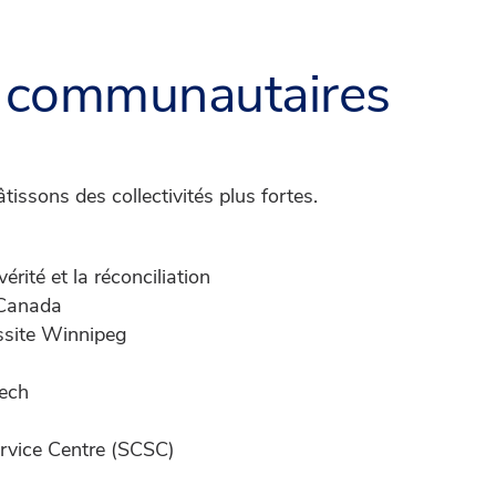
s communautaires
issons des collectivités plus fortes.
érité et la réconciliation
e Canada
ssite Winnipeg
tech
vice Centre (SCSC)