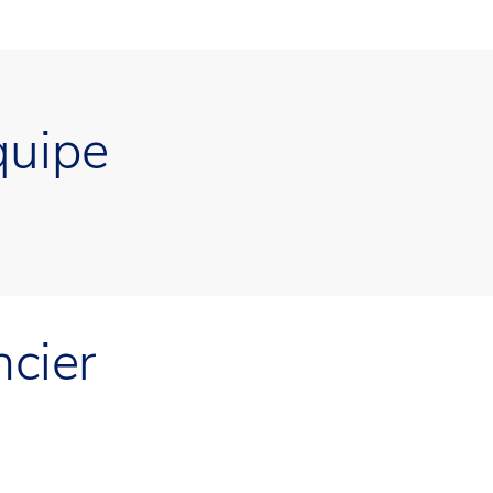
quipe
ncier