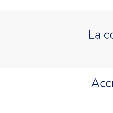
La c
Accr