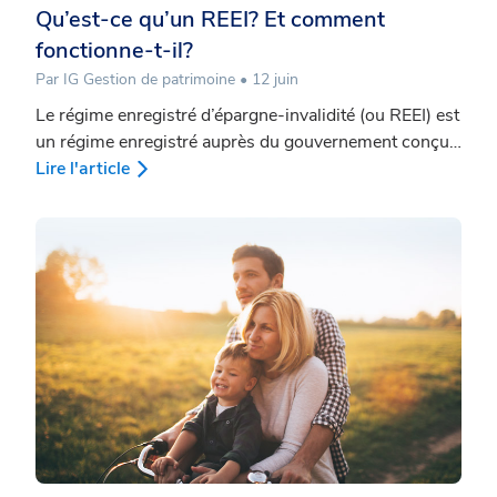
Qu’est-ce qu’un REEI? Et comment
fonctionne-t-il?
Par IG Gestion de patrimoine • 12 juin
Le régime enregistré d’épargne-invalidité (ou REEI) est
un régime enregistré auprès du gouvernement conçu
pour permettre aux personnes handicapées (et à leurs
Lire l'article
familles) d’épargner pour l’avenir. Or, il s’agit
probablement du régime d’épargne enregistré le
moins bien connu. Moins du tiers des personnes
admissibles ont un REEI et près de la moitié des
personnes qui n’en ont pas n’en ont même pas
entendu parler.