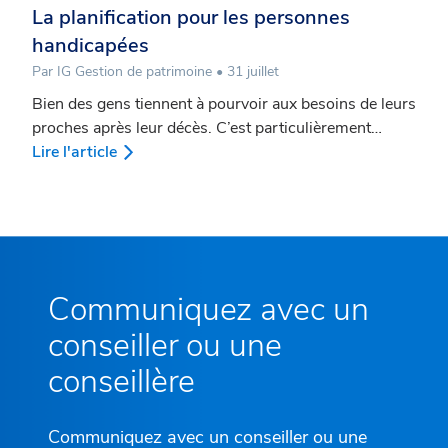
La planification pour les personnes
handicapées
Par IG Gestion de patrimoine • 31 juillet
Bien des gens tiennent à pourvoir aux besoins de leurs
proches après leur décès. C’est particulièrement
important lorsqu’une de ces personnes est
Lire l'article
handicapée. Or, un legs, même s’il est fait avec les
meilleures intentions du monde, peut avoir des
conséquences financières imprévues. Pour éviter que
votre legs vienne priver le (la) bénéficiaire de certaines
de ses ressources financières, par exemple ses
prestations d’assistance sociale, vous pourriez
Communiquez avec un
considérer l’établissement d’une fiducie Henson parmi
conseiller ou une
les différentes stratégies de planification fiscale de
votre plan successoral.
conseillère
Communiquez avec un conseiller ou une