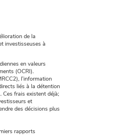
lioration de la
et investisseuses à
adiennes en valeurs
ments (OCRI).
(MRCC2), l’information
rects liés à la détention
. Ces frais existent déjà;
vestisseurs et
endre des décisions plus
emiers rapports