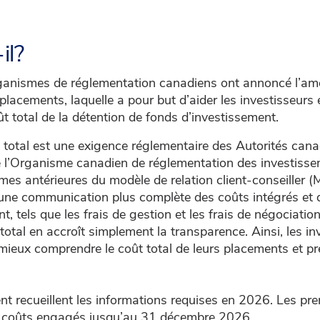
il?
rganismes de réglementation canadiens ont annoncé l’amé
placements, laquelle a pour but d’aider les investisseurs 
 total de la détention de fonds d’investissement.
t total est une exigence réglementaire des Autorités can
 l’Organisme canadien de réglementation des investisse
mes antérieures du modèle de relation client-conseiller 
t une communication plus complète des coûts intégrés et di
, tels que les frais de gestion et les frais de négociation
 total en accroît simplement la transparence. Ainsi, les in
mieux comprendre le coût total de leurs placements et pr
nt recueillent les informations requises en 2026. Les pr
es coûts engagés jusqu’au 31 décembre 2026.