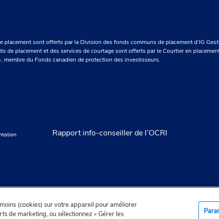
e placement sont offerts par la Division des fonds communs de placement d’IG Gesti
uits de placement et des services de courtage sont offerts par le Courtier en placemen
e), membre du Fonds canadien de protection des investisseurs.
Rapport info-conseiller de l’OCRI
émoins (cookies) sur votre appareil pour améliorer
Para
fforts de marketing, ou sélectionnez « Gérer les