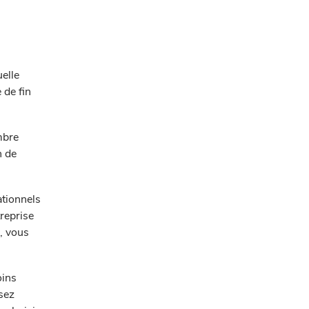
uelle
 de fin
mbre
n de
ationnels
treprise
s, vous
oins
ssez