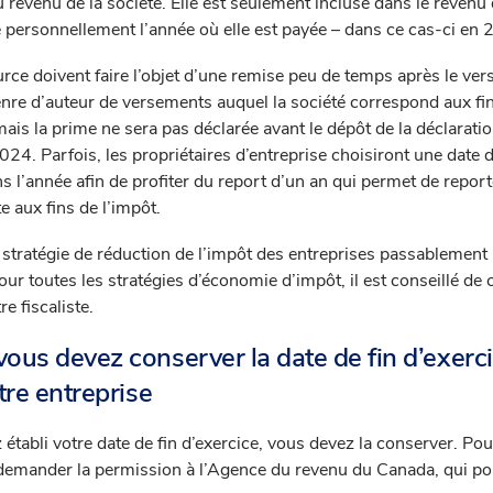
 revenu de la société. Elle est seulement incluse dans le revenu
e personnellement l’année où elle est payée – dans ce cas-ci en 
urce doivent faire l’objet d’une remise peu de temps après le ve
genre d’auteur de versements auquel la société correspond aux fi
mais la prime ne sera pas déclarée avant le dépôt de la déclarati
4. Parfois, les propriétaires d’entreprise choisiront une date d
ns l’année afin de profiter du report d’un an qui permet de report
e aux fins de l’impôt.
ne stratégie de réduction de l’impôt des entreprises passablement
r toutes les stratégies d’économie d’impôt, il est conseillé de 
e fiscaliste.
us devez conserver la date de fin d’exerc
tre entreprise
établi votre date de fin d’exercice, vous devez la conserver. Pou
demander la permission à l’Agence du revenu du Canada, qui po