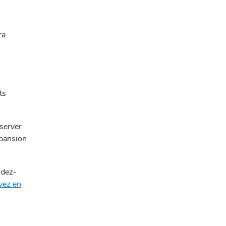
ra
ts
nserver
xpansion
ndez-
vez en