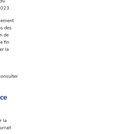
 du
2023.
rsement
ns des
on de
e fin
er la
consulter
ice
r la
urrait