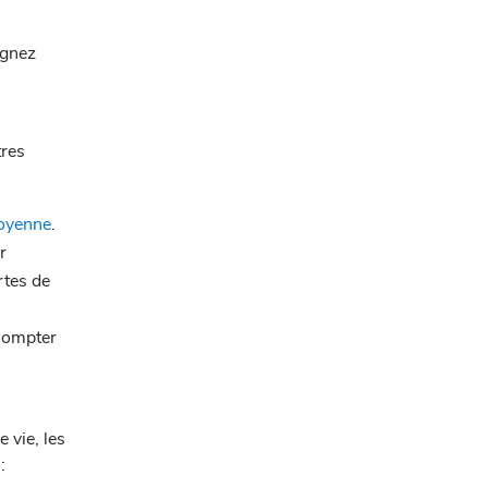
agnez
tres
moyenne
.
r
rtes de
 compter
 vie, les
: