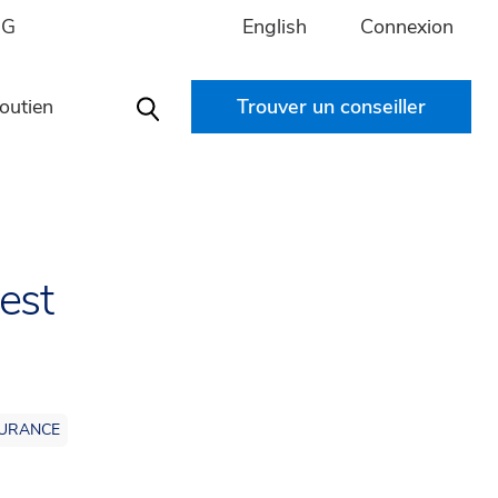
English
Connexion
IG
outien
Trouver un conseiller
Search
est
URANCE