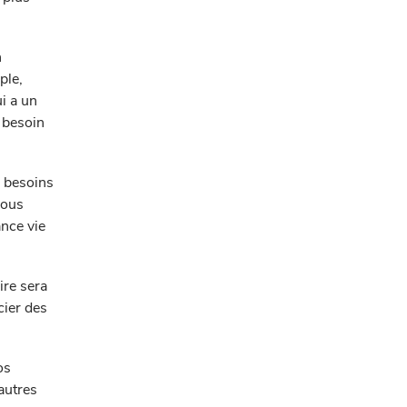
n
ple,
i a un
 besoin
s besoins
vous
nce vie
ire sera
cier des
os
autres