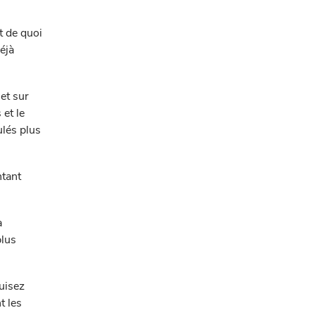
t de quoi
éjà
et sur
et le
ulés plus
ntant
à
plus
uisez
t les