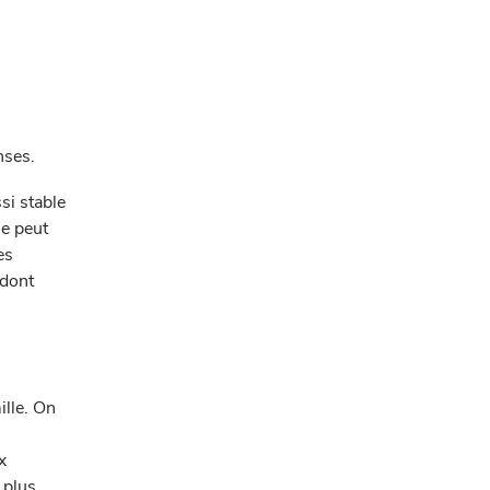
nses.
si stable
ie peut
es
 dont
ille. On
x
 plus