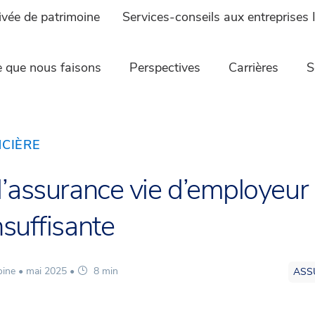
ivée de patrimoine
Services-conseils aux entreprises 
 que nous faisons
Perspectives
Carrières
S
NCIÈRE
l’assurance vie d’employeur 
nsuffisante
oine •
mai 2025
•
8 min
ASS