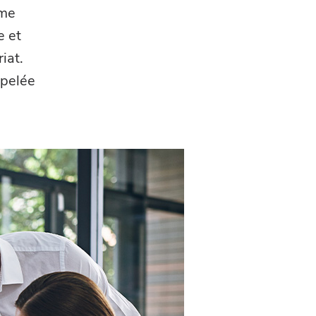
ime
e et
iat.
ppelée