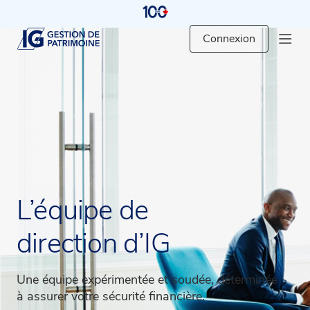
IG Wealth Management
Connexion
L’équipe de
direction d’IG
Une équipe expérimentée et soudée, déterminée
à assurer votre sécurité financière.